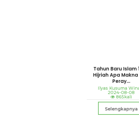
Tahun Baru Islam 
Hijriah Apa Makna
Peray...
Ilyas Kusuma Win
2024-08-08
865kali
Selengkapnya