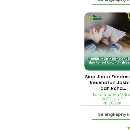
Siap Juara Fondasi
Kesehatan Jasm
dan Roha...
Ilyas Kusuma Win
2025-06-10
262kali
Selengkapnya