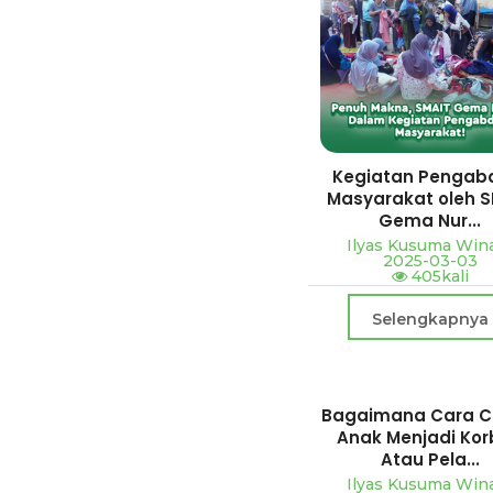
Kegiatan Pengab
Masyarakat oleh 
Gema Nur...
Ilyas Kusuma Win
2025-03-03
405kali
Selengkapnya
Bagaimana Cara 
Anak Menjadi Ko
Atau Pela...
Ilyas Kusuma Win