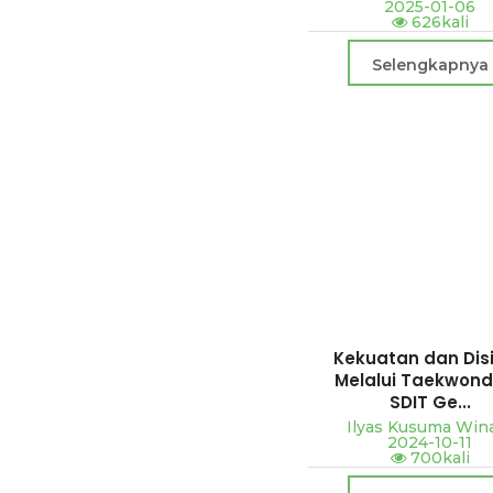
2025-01-06
626kali
Selengkapnya
Kekuatan dan Disi
Melalui Taekwond
SDIT Ge...
Ilyas Kusuma Win
2024-10-11
700kali