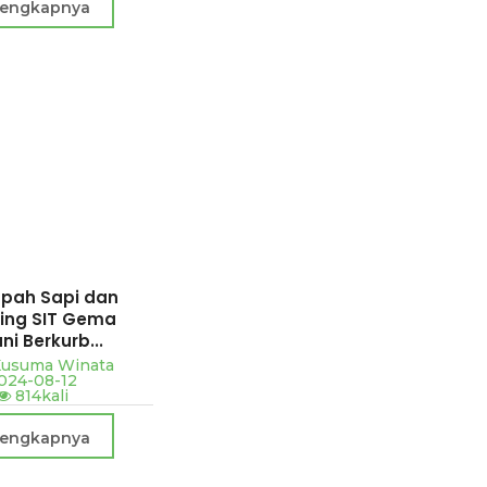
lengkapnya
mpah Sapi dan
ing SIT Gema
ni Berkurb...
 Kusuma Winata
024-08-12
814kali
lengkapnya