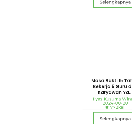
Selengkapnya
Masa Bakti 15 Ta
Bekerja 5 Guru 
Karyawan Ya..
Ilyas Kusuma Win
2024-08-28
772kali
Selengkapnya