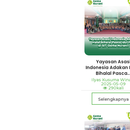
Yayasan Asas
Indonesia Adakan 
Bihalal Pasca..
Ilyas Kusuma Win
2025-05-09
290kali
Selengkapnya